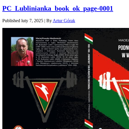
PC_Lublinianka_book_ok_page-0001
Published
luty 7, 2025
|
By
Artur Górak