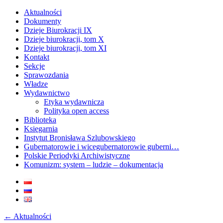
Aktualności
Dokumenty
Dzieje Biurokracji IX
Dzieje biurokracji, tom X
Dzieje biurokracji, tom XI
Kontakt
Sekcje
Sprawozdania
Władze
Wydawnictwo
Etyka wydawnicza
Polityka open access
Biblioteka
Księgarnia
Instytut Bronisława Szlubowskiego
Gubernatorowie i wicegubernatorowie guberni…
Polskie Periodyki Archiwistyczne
Komunizm: system – ludzie – dokumentacja
←
Aktualności